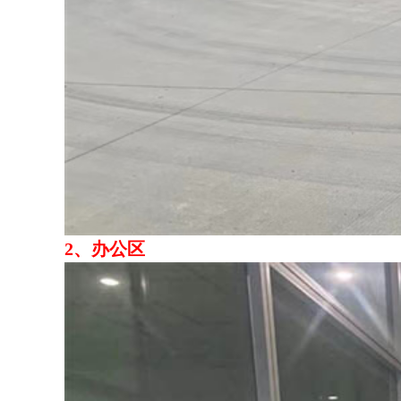
2、办公区