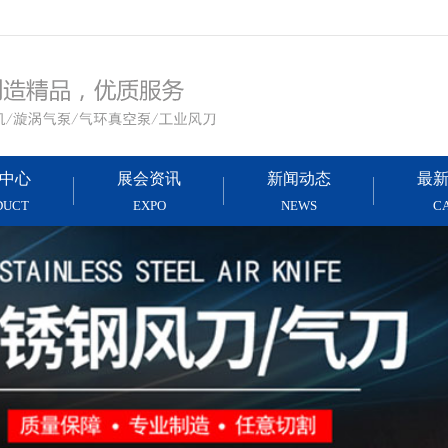
中心
展会资讯
新闻动态
最
DUCT
EXPO
NEWS
C